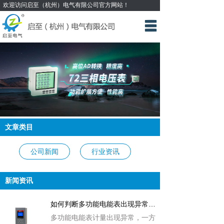
欢迎访问启至（杭州）电气有限公司官方网站！
网站首页
多功能电力仪表
浪涌保护器
限流保护器
灭火装置
文章类目
产品中心
公司新闻
行业资讯
关于我们
应用案例
新闻资讯
新闻资讯
联系我们
如何判断多功能电能表出现异常【启至电气】
多功能电能表计量出现异常，一方