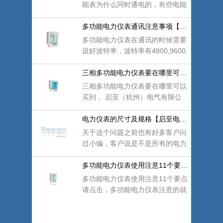
能表为什么同时通电的，有些电能
走字不太准呢？懂行的就知道可能
为接线问题
多功能电力仪表通讯注意事项【启至电气】
多功能电力仪表在通讯的时候需要
设好波特率，波特率有4800,9600
可选，一般默认9600，这个必须
得跟软件的波
三相多功能电力仪表要在哪里可以买到【启至
三相多功能电力仪表要在哪里可以
买到， 启至（杭州）电气有限公
司开拓创新，不忘初心。自成立以
来，一直专
电力仪表的尺寸及规格【启至电气】
关于这个问题之前也有好多客户问
过小编，客户说是不是所有的电力
仪表厂家规格都一样的呢？今天小
编来给大家
多功能电力仪表使用注意11个要点【启至电气
多功能电力仪表使用注意11个要点
请点击，多功能电力仪表注意的就
是这几点，仪表公司厂家公司网
址：www.hzqz