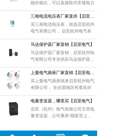
能价格比，可以直接取代常规电力
变送器、测量指示仪表、电能计量
仪表以及
三相电流电压表厂家直供【启至电气】
买三相电流电压表，就选启至杭州
电气有限公司， 启至杭州电气有
限公司以“打造行业优异，满足客
户需求”为
马达保护器厂家直销【启至电气】
马达保护器厂家直销，启至杭州电
气有限公司专业供应马达保护器，
启至杭州电气有限公司形成了一批
精干、效
上曼电气插座厂家直销【启至电气】
买上曼电气插座就来启至杭州电气
有限公司， 在全国地区有着良好
信誉度的启至杭州电气有限公司。
自创办以来
电量变送器，哪里买【启至电气】
启至（杭州）电气有限公司主营电
量变送器，公司秉承“顾客至上，
锐意进取，精益求精”的经营理
念，坚持“客