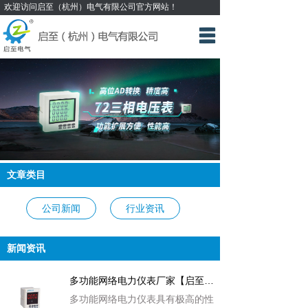
欢迎访问启至（杭州）电气有限公司官方网站！
网站首页
多功能电力仪表
浪涌保护器
限流保护器
灭火装置
文章类目
产品中心
公司新闻
行业资讯
关于我们
应用案例
新闻资讯
新闻资讯
联系我们
多功能网络电力仪表厂家【启至电气】
多功能网络电力仪表具有极高的性