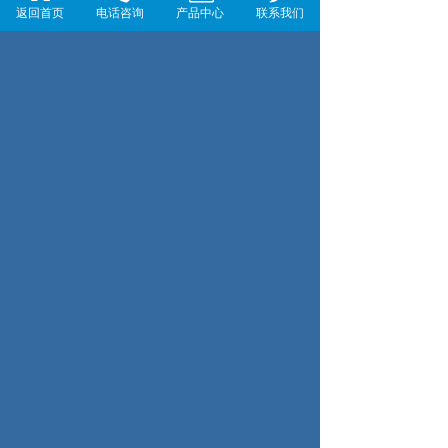
返回首页
电话咨询
产品中心
联系我们
标签：
多功能电力仪表
上一页：96×96 三相复费率多功能（LCD）
下一页：120×120 三相网络多功能（LCD）